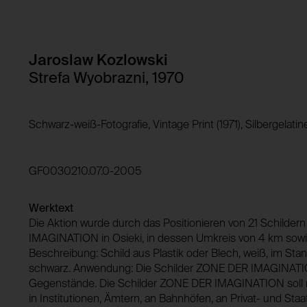
Verwendungszweck:
Domain:
Speicherdauer:
Domain:
Jaroslaw Kozlowski
Drittanbieter:
Speicherdauer:
Strefa Wyobrazni, 1970
Drittanbieter:
HTTP Cookie:
Schwarz-weiß-Fotografie, Vintage Print (1971), Silbergelatine 
Verwendungszweck:
HTTP Cookie:
Domain:
Verwendungszweck:
Speicherdauer:
GF0030210.07.0-2005
Drittanbieter:
Domain:
Werktext
Speicherdauer:
Die Aktion wurde durch das Positionieren von 21 Schilder
Drittanbieter:
IMAGINATION in Osieki, in dessen Umkreis von 4 km sowie i
Beschreibung: Schild aus Plastik oder Blech, weiß, im Sta
schwarz. Anwendung: Die Schilder ZONE DER IMAGINATIO
Gegenstände. Die Schilder ZONE DER IMAGINATION soll m
in Institutionen, Ämtern, an Bahnhöfen, an Privat- und Staa