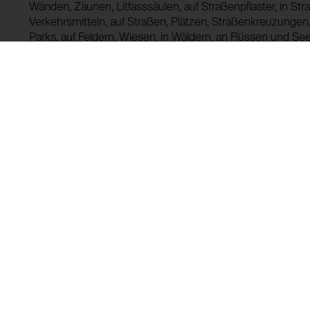
Wänden, Zäunen, Litfasssäulen, auf Straßenpflaster, in 
Verkehrsmitteln, auf Straßen, Plätzen, Straßenkreuzungen
Parks, auf Feldern, Wiesen, in Wäldern, an Flüssen und Se
usw. ZONE DER IMAGINATION wird zur Massenproduktion 
empfohlen! Die daran Interessierten werden verpflichtet, 
IMAGINATION aufzunehmen. (Jarosław Kozłowski)
Leihgeschichte