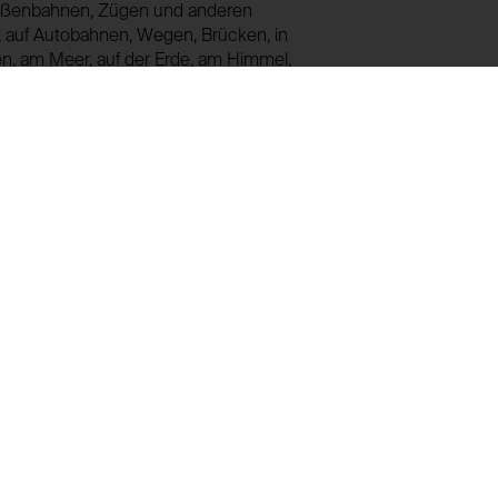
Straßenbahnen, Zügen und anderen
, auf Autobahnen, Wegen, Brücken, in
en, am Meer, auf der Erde, am Himmel,
und zur allgemeinen Verbreitung
ab sofort die Aktion ZONE DER