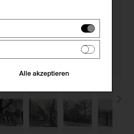
es können daher nicht deaktiviert
en zu analysieren, damit die Website
he optionalen Cookies akzeptiert oder
Alle akzeptieren
gabe zur Sammlung von Daten und deren
sucher:innen auf der Webseite.
gery (CSRF)" Angriffen über das