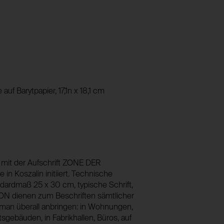
Speichert eine eindeutige Identifikations
foundation.generali.at
Webseitenbesuche hinweg identifizieren zu
1 Jahr
foundation.generali.at
Nein
13 Monate
Nein
session_identifier
auf Barytpapier, 17,1n x 18,1 cm
Speichert ID der aktuellen Session eingelogg
_pk_ses*
foundation.generali.at
Speichert eine eindeutige Sessionidentifi
2 Wochen
Besuche der gleichen Besucher:innen unte
Nein
foundation.generali.at
Session
n mit der Aufschrift ZONE DER
Nein
n Koszalin initiiert. Technische
ndardmaß 25 x 30 cm, typische Schrift,
N dienen zum Beschriften sämtlicher
an überall anbringen: in Wohnungen,
tsgebäuden, in Fabrikhallen, Büros, auf