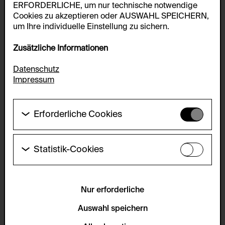
ERFORDERLICHE, um nur technische notwendige
Cookies zu akzeptieren oder AUSWAHL SPEICHERN,
um Ihre individuelle Einstellung zu sichern.
Zusätzliche Informationen
Datenschutz
Impressum
Erforderliche Cookies
Diese Cookies werden benötigt um die
Grundfunktionalität dieser Website zu ermöglichen.
Diese Cookies können daher nicht deaktiviert
Statistik-Cookies
werden.
Diese Cookies ermöglichen es Besucher:innen-
Statistiken zu erfassen sowie das
HTTP Cookie:
Benutzer:innenverhalten zu analysieren, damit die
accepted_optional_cookies_24723
Website laufend verbessert werden kann. Die Daten
Nur erforderliche
werden anonym gehalten.
Verwendungszweck:
Auswahl speichern
Dieses Cookie speichert Informationen, welche
Servicename:
optionalen Cookies akzeptiert oder zurückgewiesen