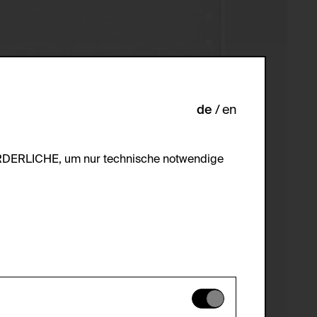
de
en
ORDERLICHE, um nur technische notwendige
es können daher nicht deaktiviert