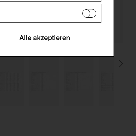
en zu analysieren, damit die Website
he optionalen Cookies akzeptiert oder
Alle akzeptieren
gabe zur Sammlung von Daten und deren
sucher:innen auf der Webseite.
gery (CSRF)" Angriffen über das
nummer um Besucher:innen über mehrere
 können.