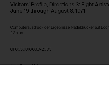
Drittanbieter:
Visitors’ Profile, Directions 3: Eight Arti
HTTP Cookie:
June 19 through August 8, 1971
Verwendungszweck:
HTTP Cookie:
Domain:
Verwendungszweck:
Computerausdruck der Ergebnisse Nadeldrucker auf Lochpa
Speicherdauer:
42,5 cm
Drittanbieter:
Domain:
Speicherdauer:
GF0030010.03.0-2003
Drittanbieter:
Leihgeschichte