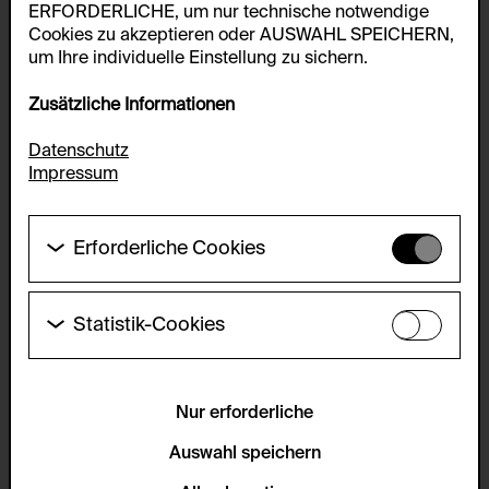
ERFORDERLICHE, um nur technische notwendige
Cookies zu akzeptieren oder AUSWAHL SPEICHERN,
um Ihre individuelle Einstellung zu sichern.
Zusätzliche Informationen
Datenschutz
Impressum
Erforderliche Cookies
Diese Cookies werden benötigt um die
Grundfunktionalität dieser Website zu ermöglichen.
Diese Cookies können daher nicht deaktiviert
Statistik-Cookies
werden.
Diese Cookies ermöglichen es Besucher:innen-
Statistiken zu erfassen sowie das
HTTP Cookie:
Benutzer:innenverhalten zu analysieren, damit die
accepted_optional_cookies_24723
Website laufend verbessert werden kann. Die Daten
Nur erforderliche
werden anonym gehalten.
Verwendungszweck:
Auswahl speichern
Dieses Cookie speichert Informationen, welche
Servicename:
optionalen Cookies akzeptiert oder zurückgewiesen