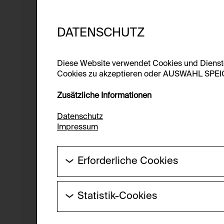
DATENSCHUTZ
Diese Website verwendet Cookies und Diens
Cookies zu akzeptieren oder AUSWAHL SPEICHE
Zusätzliche Informationen
Datenschutz
Impressum
Erforderliche Cookies
Diese Cookies werden benötigt um die Gr
werden.
Statistik-Cookies
HTTP Cookie:
Diese Cookies ermöglichen es Besucher:i
laufend verbessert werden kann. Die Da
Verwendungszweck: