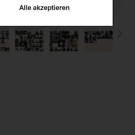
Alle akzeptieren
gabe zur Sammlung von Daten und deren
sucher:innen auf der Webseite.
gery (CSRF)" Angriffen über das
nummer um Besucher:innen über mehrere
 können.
ter Benutzer:innen