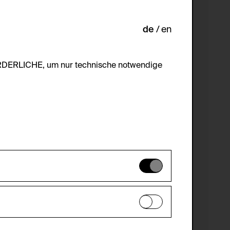
de
en
ORDERLICHE, um nur technische notwendige
es können daher nicht deaktiviert
en zu analysieren, damit die Website
he optionalen Cookies akzeptiert oder