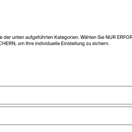
te der unten aufgeführten Kategorien. Wählen Sie NUR ERF
RN, um Ihre individuelle Einstellung zu sichern.
undfunktionalität dieser Website zu ermöglichen. Diese Cooki
accepted_optional_cookies_24723
nnen-Statistiken zu erfassen sowie das Benutzer:innenverhalt
ten werden anonym gehalten.
Dieses Cookie speichert Informationen, welc