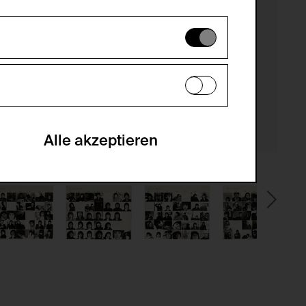
es können daher nicht deaktiviert
en zu analysieren, damit die Website
he optionalen Cookies akzeptiert oder
Alle akzeptieren
gabe zur Sammlung von Daten und deren
sucher:innen auf der Webseite.
gery (CSRF)" Angriffen über das
nummer um Besucher:innen über mehrere
 können.