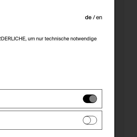
de
en
ORDERLICHE, um nur technische notwendige
es können daher nicht deaktiviert
en zu analysieren, damit die Website
he optionalen Cookies akzeptiert oder