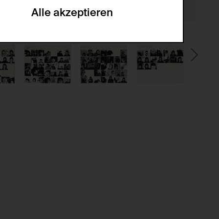
Alle akzeptieren
gabe zur Sammlung von Daten und deren
sucher:innen auf der Webseite.
gery (CSRF)" Angriffen über das
nummer um Besucher:innen über mehrere
 können.
ter Benutzer:innen