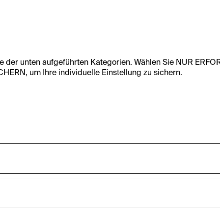
te der unten aufgeführten Kategorien. Wählen Sie NUR ERF
RN, um Ihre individuelle Einstellung zu sichern.
undfunktionalität dieser Website zu ermöglichen. Diese Cooki
accepted_optional_cookies_24723
nnen-Statistiken zu erfassen sowie das Benutzer:innenverhalt
ten werden anonym gehalten.
Dieses Cookie speichert Informationen, welc