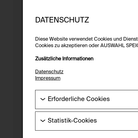
DATENSCHUTZ
Diese Website verwendet Cookies und Diens
Cookies zu akzeptieren oder AUSWAHL SPEICHE
Zusätzliche Informationen
Datenschutz
Impressum
Erforderliche Cookies
Diese Cookies werden benötigt um die Gr
werden.
Statistik-Cookies
HTTP Cookie:
Diese Cookies ermöglichen es Besucher:i
laufend verbessert werden kann. Die Da
Verwendungszweck: