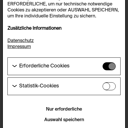
ERFORDERLICHE, um nur technische notwendige
Cookies zu akzeptieren oder AUSWAHL SPEICHERN,
um Ihre individuelle Einstellung zu sichern.
Zusätzliche Informationen
Datenschutz
Impressum
Erforderliche Cookies
Diese Cookies werden benötigt um die
Grundfunktionalität dieser Website zu ermöglichen.
Diese Cookies können daher nicht deaktiviert
Statistik-Cookies
werden.
Diese Cookies ermöglichen es Besucher:innen-
Statistiken zu erfassen sowie das
HTTP Cookie:
Benutzer:innenverhalten zu analysieren, damit die
accepted_optional_cookies_24723
Website laufend verbessert werden kann. Die Daten
Nur erforderliche
werden anonym gehalten.
Verwendungszweck:
Auswahl speichern
Dieses Cookie speichert Informationen, welche
Servicename:
optionalen Cookies akzeptiert oder zurückgewiesen