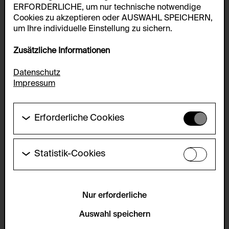
ERFORDERLICHE, um nur technische notwendige
Cookies zu akzeptieren oder AUSWAHL SPEICHERN,
um Ihre individuelle Einstellung zu sichern.
Zusätzliche Informationen
Datenschutz
Impressum
Erforderliche Cookies
Diese Cookies werden benötigt um die
Grundfunktionalität dieser Website zu ermöglichen.
Diese Cookies können daher nicht deaktiviert
Statistik-Cookies
werden.
Diese Cookies ermöglichen es Besucher:innen-
Statistiken zu erfassen sowie das
HTTP Cookie:
Benutzer:innenverhalten zu analysieren, damit die
accepted_optional_cookies_24723
Website laufend verbessert werden kann. Die Daten
Nur erforderliche
werden anonym gehalten.
Verwendungszweck:
Auswahl speichern
Dieses Cookie speichert Informationen, welche
Servicename:
optionalen Cookies akzeptiert oder zurückgewiesen