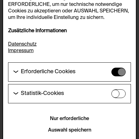
ERFORDERLICHE, um nur technische notwendige
Cookies zu akzeptieren oder AUSWAHL SPEICHERN,
um Ihre individuelle Einstellung zu sichern.
Zusätzliche Informationen
Datenschutz
Impressum
Erforderliche Cookies
Diese Cookies werden benötigt um die
Grundfunktionalität dieser Website zu ermöglichen.
Diese Cookies können daher nicht deaktiviert
Statistik-Cookies
werden.
Diese Cookies ermöglichen es Besucher:innen-
Statistiken zu erfassen sowie das
HTTP Cookie:
Benutzer:innenverhalten zu analysieren, damit die
accepted_optional_cookies_24723
Website laufend verbessert werden kann. Die Daten
Nur erforderliche
werden anonym gehalten.
Verwendungszweck:
Auswahl speichern
Dieses Cookie speichert Informationen, welche
Servicename:
optionalen Cookies akzeptiert oder zurückgewiesen