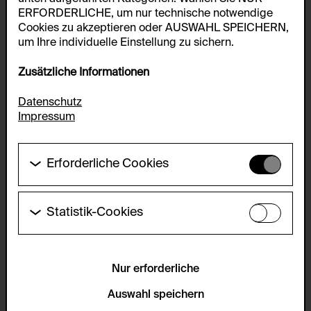
ERFORDERLICHE, um nur technische notwendige
Cookies zu akzeptieren oder AUSWAHL SPEICHERN,
um Ihre individuelle Einstellung zu sichern.
Zusätzliche Informationen
Datenschutz
Impressum
Erforderliche Cookies
Diese Cookies werden benötigt um die
Grundfunktionalität dieser Website zu ermöglichen.
Diese Cookies können daher nicht deaktiviert
Statistik-Cookies
werden.
Diese Cookies ermöglichen es Besucher:innen-
Statistiken zu erfassen sowie das
HTTP Cookie:
Benutzer:innenverhalten zu analysieren, damit die
accepted_optional_cookies_24723
Website laufend verbessert werden kann. Die Daten
Nur erforderliche
werden anonym gehalten.
Verwendungszweck:
Auswahl speichern
Dieses Cookie speichert Informationen, welche
Servicename: