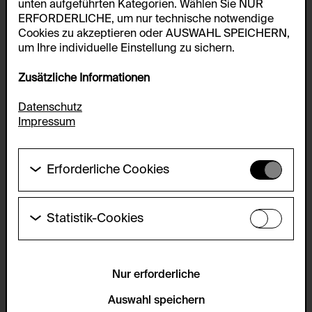
unten aufgeführten Kategorien. Wählen Sie NUR
ERFORDERLICHE, um nur technische notwendige
Cookies zu akzeptieren oder AUSWAHL SPEICHERN,
um Ihre individuelle Einstellung zu sichern.
Zusätzliche Informationen
Datenschutz
Impressum
Erforderliche Cookies
Diese Cookies werden benötigt um die
Grundfunktionalität dieser Website zu ermöglichen.
Diese Cookies können daher nicht deaktiviert
Statistik-Cookies
werden.
Diese Cookies ermöglichen es Besucher:innen-
Statistiken zu erfassen sowie das
HTTP Cookie:
Benutzer:innenverhalten zu analysieren, damit die
accepted_optional_cookies_24723
Website laufend verbessert werden kann. Die Daten
Nur erforderliche
werden anonym gehalten.
Verwendungszweck:
Auswahl speichern
Dieses Cookie speichert Informationen, welche