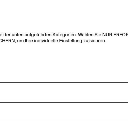
te der unten aufgeführten Kategorien. Wählen Sie NUR ERF
RN, um Ihre individuelle Einstellung zu sichern.
undfunktionalität dieser Website zu ermöglichen. Diese Cooki
accepted_optional_cookies_24723
nnen-Statistiken zu erfassen sowie das Benutzer:innenverhalt
ten werden anonym gehalten.
Dieses Cookie speichert Informationen, welc