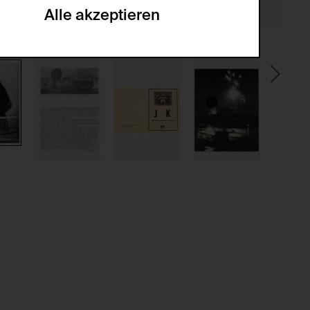
Alle akzeptieren
gabe zur Sammlung von Daten und deren
sucher:innen auf der Webseite.
gery (CSRF)" Angriffen über das
nummer um Besucher:innen über mehrere
 können.
ter Benutzer:innen