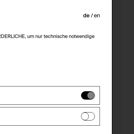
de
en
ORDERLICHE, um nur technische notwendige
es können daher nicht deaktiviert
en zu analysieren, damit die Website
he optionalen Cookies akzeptiert oder