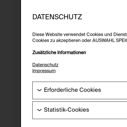
DATENSCHUTZ
Diese Website verwendet Cookies und Diens
Cookies zu akzeptieren oder AUSWAHL SPEICHE
Zusätzliche Informationen
Datenschutz
Impressum
Erforderliche Cookies
Diese Cookies werden benötigt um die Gr
werden.
Statistik-Cookies
HTTP Cookie:
Diese Cookies ermöglichen es Besucher:i
laufend verbessert werden kann. Die Da
Verwendungszweck: