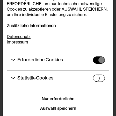
ERFORDERLICHE, um nur technische notwendige
Cookies zu akzeptieren oder AUSWAHL SPEICHERN,
um Ihre individuelle Einstellung zu sichern.
Zusätzliche Informationen
Datenschutz
Impressum
Erforderliche Cookies
Diese Cookies werden benötigt um die
Grundfunktionalität dieser Website zu ermöglichen.
Diese Cookies können daher nicht deaktiviert
Statistik-Cookies
werden.
Diese Cookies ermöglichen es Besucher:innen-
Statistiken zu erfassen sowie das
HTTP Cookie:
Benutzer:innenverhalten zu analysieren, damit die
accepted_optional_cookies_24723
Website laufend verbessert werden kann. Die Daten
Nur erforderliche
werden anonym gehalten.
Verwendungszweck:
Auswahl speichern
Dieses Cookie speichert Informationen, welche
Servicename:
optionalen Cookies akzeptiert oder zurückgewiesen