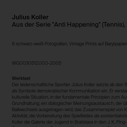
Speicherdauer:
Domain:
Julius Koller
Drittanbieter:
Speicherdauer:
Aus der Serie "Anti Happening" (Tennis),
Drittanbieter:
HTTP Cookie:
8 schwarz-weiß-Fotografien, Vintage Prints auf Barytpapie
Verwendungszweck:
HTTP Cookie:
Domain:
Verwendungszweck:
Speicherdauer:
WG0030512.00.0-2005
Drittanbieter:
Domain:
Werktext
Speicherdauer:
Der leidenschaftliche Sportler Július Koller setzte ab de
Drittanbieter:
als Symbole demokratischer Kommunikation ein. Er verstand
kulturelle Situation, in der fundamentale Prinzipien zum 
Grundhaltung; ein dialogischer Meinungsaustausch, der 
Ballwechsels ausgetragen wird; das Zusammenspiel von Kö
Aktivität; die Vorbereitung des Spielfeldes als existentiali
Koller die Galerie der Jugend in Bratislava in den J. K. Pi