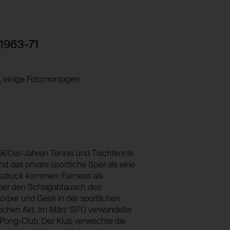
Webseitenbesuche hinweg identifizieren zu
1 Jahr
foundation.generali.at
Nein
13 Monate
 1963-71
Nein
session_identifier
r, einige Fotomontagen
Speichert ID der aktuellen Session eingelogg
_pk_ses*
foundation.generali.at
Speichert eine eindeutige Sessionidentifi
2 Wochen
Besuche der gleichen Besucher:innen unte
Nein
foundation.generali.at
Session
n 1960er-Jahren Tennis und Tischtennis
Nein
 das private sportliche Spiel als eine
Ausdruck kommen: Fairness als
über den Schlagabtausch des
rper und Geist in der sportlichen
stischen Akt. Im März 1970 verwandelte
ng-Pong-Club. Der Klub verwischte die