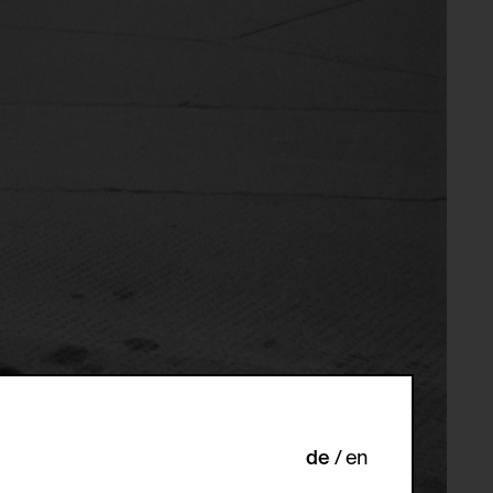
de
en