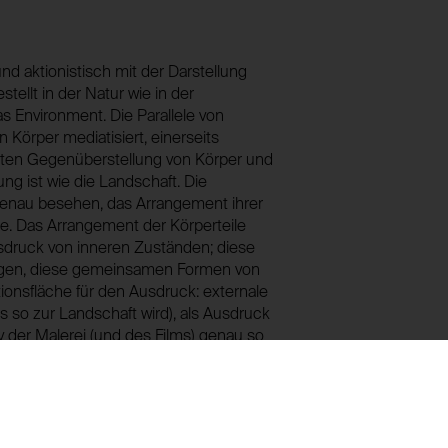
Nein
nd aktionistisch mit der Darstellung
ellt in der Natur wie in der
s Environment. Die Parallele von
 Körper mediatisiert, einerseits
ersten Gegenüberstellung von Körper und
ng ist wie die Landschaft. Die
 genau besehen, das Arrangement ihrer
che. Das Arrangement der Körperteile
usdruck von inneren Zuständen; diese
ungen, diese gemeinsamen Formen von
tionsfläche für den Ausdruck: externale
as so zur Landschaft wird), als Ausdruck
v der Malerei (und des Films) genau so
chaftlichen Stimmungen”. Die
ng eine Stimmung ausdrückt. Der
eisteszustand kann also erstens durch
ch die Konfiguration von Körperteilen –
perteilen in der Landschaft ausgedrückt