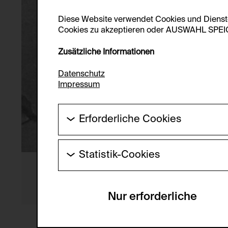
Diese Website verwendet Cookies und Diens
Cookies zu akzeptieren oder AUSWAHL SPEICHE
Zusätzliche Informationen
Datenschutz
Impressum
Erforderliche Cookies
Diese Cookies werden benötigt um die Gr
werden.
Statistik-Cookies
HTTP Cookie:
Diese Cookies ermöglichen es Besucher:i
laufend verbessert werden kann. Die Da
Verwendungszweck:
Nur erforderliche
Servicename:
Domain:
Beschreibung:
Speicherdauer: