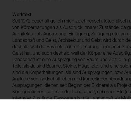
Drittanbieter:
Werktext
Seit 1972 beschäftige ich mich zeichnerisch, fotografisch u
von Körperhaltungen als Ausdruck innerer Zustände, dargest
Architektur, als Anpassung, Einfügung, Zufügung etc. an da
Landschaft und Geist, Architektur und Geist wird durch den
deshalb, weil die Parallele ja ihren Ursprung in jener äuß
Geist hat, und auch deshalb, weil der Körper eine Ausprägu
Landschaft ist eine Ausprägung von Raum und Zeit, d. h.
Teile, als da sind Bäume, Steine, Hügel etc. sind eine sol
sind die Körperhaltungen, sie sind Ausprägungen, bzw. A
Analogie von landschaftlichen und körperlichen Anordn
Ausprägungen, dienen seit Beginn der Bildnerei als Projek
Konfigurationen, sei es in der Landschaft, sei es im Bild (d
internaler Zustände. Deswegen ist die Landschaft als Moti
beliebt wie der Körper. Deswegen spricht man von ”lands
Landschaft stellt eine Stimmung dar, wie die Körperhaltu
Ausdruck von Emotionen geschieht nicht nur facial. Ein G
die Konfiguration von landschaftlichen Teilen, zweitens dur
und drittens, das ist die Innovation meiner Arbeit, von Kör