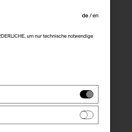
de
en
ORDERLICHE, um nur technische notwendige
es können daher nicht deaktiviert
en zu analysieren, damit die Website
he optionalen Cookies akzeptiert oder