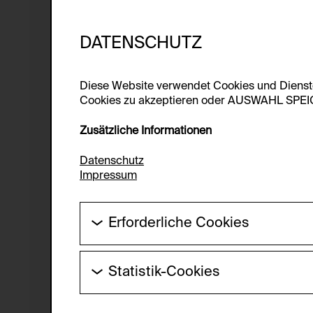
DATENSCHUTZ
Diese Website verwendet Cookies und Diens
Cookies zu akzeptieren oder AUSWAHL SPEICHE
Zusätzliche Informationen
Datenschutz
Impressum
Erforderliche Cookies
Diese Cookies werden benötigt um die Gr
werden.
Statistik-Cookies
HTTP Cookie:
Diese Cookies ermöglichen es Besucher:i
laufend verbessert werden kann. Die Da
Verwendungszweck: