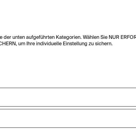
te der unten aufgeführten Kategorien. Wählen Sie NUR ERF
RN, um Ihre individuelle Einstellung zu sichern.
undfunktionalität dieser Website zu ermöglichen. Diese Cooki
accepted_optional_cookies_24723
nnen-Statistiken zu erfassen sowie das Benutzer:innenverhalt
ten werden anonym gehalten.
Dieses Cookie speichert Informationen, welc