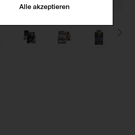
Alle akzeptieren
gabe zur Sammlung von Daten und deren
sucher:innen auf der Webseite.
gery (CSRF)" Angriffen über das
nummer um Besucher:innen über mehrere
 können.
ter Benutzer:innen