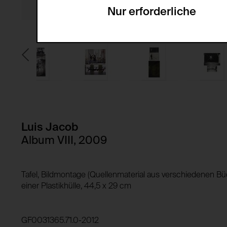
Nur erforderliche
Servicename:
Domain:
Beschreibung:
Speicherdauer:
Drittanbieter:
Privacy Policy:
Besitzer:
HTTP Cookie:
Verwendungszweck:
HTTP Cookie:
Verwendungszweck:
Luis Jacob
Domain:
Album VIII, 2009
Speicherdauer:
Domain:
Drittanbieter:
Speicherdauer:
Tafel, Bildmontage (Quellenmaterial aus verschiedenen Büc
Drittanbieter:
einer Plastikhülle, 44,5 x 29 cm
HTTP Cookie:
Verwendungszweck:
HTTP Cookie:
GF0031365.71.0-2012
Domain: