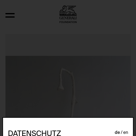
Genealogie des Ungreifbaren
DATENSCHUTZ
de
en