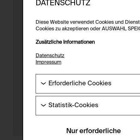
DATENSCHUTZ
Diese Website verwendet Cookies und Diens
Cookies zu akzeptieren oder AUSWAHL SPEICHE
Zusätzliche Informationen
Datenschutz
Impressum
Erforderliche Cookies
Diese Cookies werden benötigt um die Gr
werden.
Statistik-Cookies
HTTP Cookie:
Diese Cookies ermöglichen es Besucher:i
laufend verbessert werden kann. Die Da
Verwendungszweck:
Nur erforderliche
Servicename:
Domain: