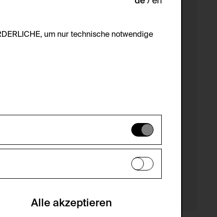
de
en
ORDERLICHE, um nur technische notwendige
es können daher nicht deaktiviert
en zu analysieren, damit die Website
he optionalen Cookies akzeptiert oder
Alle akzeptieren