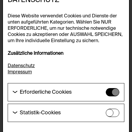
Diese Website verwendet Cookies und Dienste der
unten aufgeführten Kategorien. Wählen Sie NUR
ERFORDERLICHE, um nur technische notwendige
Cookies zu akzeptieren oder AUSWAHL SPEICHERN,
um Ihre individuelle Einstellung zu sichern.
Zusätzliche Informationen
Datenschutz
Impressum
Erforderliche Cookies
Diese Cookies werden benötigt um die
Grundfunktionalität dieser Website zu ermöglichen.
Diese Cookies können daher nicht deaktiviert
Statistik-Cookies
werden.
Kerry Tribe
Diese Cookies ermöglichen es Besucher:innen-
Here & Elsewhere, 2004
Statistiken zu erfassen sowie das
HTTP Cookie:
Benutzer:innenverhalten zu analysieren, damit die