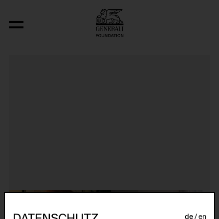
Here & Elsewhere
DATENSCHUTZ
de
en