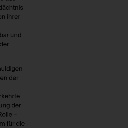
edächtnis
n ihrer
mbar und
 der
huldigen
en der
rkehrte
zung der
olle –
m für die