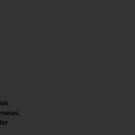
icht: UN COUP DE DÉS. Bild gewordene
 der nachdenklichen Sprache, © Generali
: Stefan Oláh
Hak
amelas,
ter