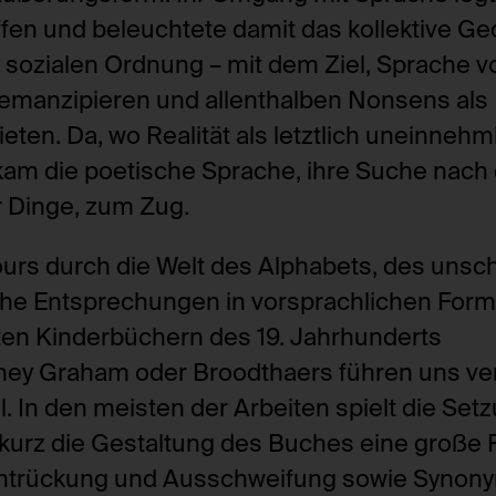
offen und beleuchtete damit das kollektive G
 sozialen Ordnung – mit dem Ziel, Sprache vo
u emanzipieren und allenthalben Nonsens als
ten. Da, wo Realität als letztlich uneinneh
 kam die poetische Sprache, ihre Suche nach
 Dinge, zum Zug.
rs durch die Welt des Alphabets, des unsc
che Entsprechungen in vorsprachlichen Form
ierten Kinderbüchern des 19. Jahrhunderts
ey Graham oder Broodthaers führen uns ve
l. In den meisten der Arbeiten spielt die Set
kurz die Gestaltung des Buches eine große R
Entrückung und Ausschweifung sowie Synony