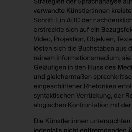
Strategien der Sprachanalyse auf
Speicherdauer:
verwandte Künstler:innen kreist
Domain:
Drittanbieter:
Schrift. Ein ABC der nachdenkli
Speicherdauer:
Drittanbieter:
erstreckte sich auf ein Bezugsfe
HTTP Cookie:
Video, Projektion, Objekten, Tex
Verwendungszweck:
lösten sich die Buchstaben aus 
HTTP Cookie:
Domain:
reinem Informationsmedium; sie s
Verwendungszweck:
Speicherdauer:
Geläufigen in den Fluss des Med
Drittanbieter:
Domain:
und gleichermaßen sprachkritis
Speicherdauer:
eingeschliffener Rhetoriken erfo
Drittanbieter:
syntaktischen Verrückung, der R
alogischen Konfrontation mit der
Die Künstler:innen untersuchten 
jedenfalls nicht entfremdenden 