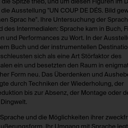
 die Spitze trieb, und um diesen Figuren im
Webseitenbesuche hinweg identifizieren zu
1 Jahr
e die Ausstellung "UN COUP DE DÉS. Bild g
foundation.generali.at
Nein
chen Sprac he". Ihre Untersuchung der Sprac
13 Monate
Nein
ld des Intermedialen: Sprache kam in Buch, F
session_identifier
ten und Performances zu Wort. In der Ausstel
Speichert ID der aktuellen Session eingelogg
dem Buch und der instrumentellen Destinatio
_pk_ses*
foundation.generali.at
chleusten sich als eine Art Störfaktor des
Speichert eine eindeutige Sessionidentifi
2 Wochen
Besuche der gleichen Besucher:innen unte
ialen ein und besetzten den Raum in enigma
Nein
foundation.generali.at
cher Form neu. Das Überdenken und Ausheb
Session
lgte durch Techniken der Wiederholung, der
Nein
eduktion bis zur Absenz, der Montage oder d
 Dingwelt.
Sprache und die Möglichkeiten ihrer zweckfr
Äußerungsform. Ihr Umgang mit Sprache leg