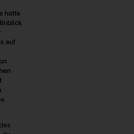
e hatte
inblick
r
s auf
e
von
chen
d
n
es
 des