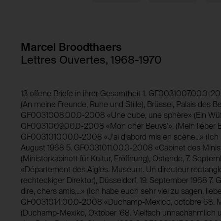
Verwendungszweck:
Domain:
Speicherdauer:
Domain:
Drittanbieter:
Marcel Broodthaers
Speicherdauer:
Lettres Ouvertes, 1968-1970
Drittanbieter:
HTTP Cookie:
Verwendungszweck:
13 offene Briefe in ihrer Gesamtheit 1. GF0031007.00.0-
HTTP Cookie:
(An meine Freunde, Ruhe und Stille), Brüssel, Palais des Be
Domain:
Verwendungszweck:
GF0031008.00.0-2008 «Une cube, une sphère» (Ein Wüfel, 
Speicherdauer:
GF0031009.00.0-2008 «Mon cher Beuys'», (Mein lieber Beuy
Drittanbieter:
GF0031010.00.0-2008 «J'ai d'abord mis en scène...» (Ich h
Domain:
August 1968 5. GF0031011.00.0-2008 «Cabinet des Ministr
Speicherdauer:
(Ministerkabinett für Kultur, Eröffnung), Ostende, 7. Se
Drittanbieter:
«Département des Aigles. Museum. Un directeur rectangle.
rechteckiger Direktor), Düsseldorf, 19. September 1968 7.
dire, chers amis,...» (Ich habe euch sehr viel zu sagen, lie
GF0031014.00.0-2008 «Duchamp-Mexico, octobre 68. Multi
(Duchamp-Mexiko, Oktober ’68. Vielfach unnachahmlich un