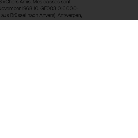
08 «Chers Amis, Mes caisses sont
9. November 1968 10. GF0031016.00.0-
 aus Brüssel nach Anvers), Antwerpen,
derne Kunsten. Département des
bteilung für Adler, Mein lieber
018.00.0-2008 «Museum voor Moderne
 la caisse» (Museum für Moderne
endorf), Antwerpen, September 1969 13.
éraire. Département des Aigles. Mon
, Mein lieber Claura), Brüssel, 1.