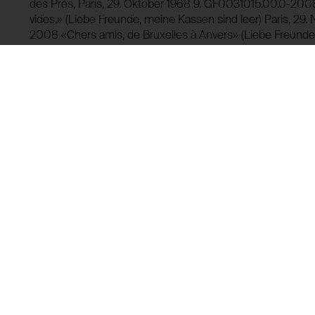
des Prés, Paris, 29. Oktober 1968 9. GF0031015.00.0-20
vides.» (Liebe Freunde, meine Kassen sind leer) Paris, 2
2008 «Chers amis, de Bruxelles à Anvers» (Liebe Freunde
10. Mai 1969 11. GF0031017.00.0-2008 «Museum voor Mo
Aigles. Mon cher Immendorf» (Museum für Moderne Kunst, A
Immendorf) Antwerpen, 29. September 1969 12. GF0031
Kunsten. Département des Aigles. Remettre à Immendorf,
Kunst Abteilung für Adler, Aushändigen der Kasse an Imm
GF0031019.00.0-2008 «Musée d'Art Moderne. Section litt
cher Claura» (Museum für Moderne Kunst, Abteilung für Adler
Januar 1970
WG0031006.00.0-2008