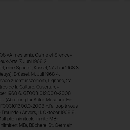
Speichert eine eindeutige Identifikations
foundation.generali.at
Webseitenbesuche hinweg identifizieren zu
1 Jahr
foundation.generali.at
Nein
13 Monate
Nein
session_identifier
Speichert ID der aktuellen Session eingelogg
2008 «A mes amis, Calme et Silence»
_pk_ses*
aux-Arts, 7. Juni 1968 2.
foundation.generali.at
Speichert eine eindeutige Sessionidentifi
eine Sphäre), Kassel, 27. Juni 1968 3.
2 Wochen
Besuche der gleichen Besucher:innen unte
s), Brüssel, 14. Juli 1968 4.
Nein
abe zuerst inszeniert), Lignano, 27.
foundation.generali.at
es de la Culture. Ouverture»
Session
ptember 1968 6. GF0031012.00.0-2008
Nein
» (Abteilung für Adler. Museum. Ein
 GF0031013.00.0-2008 «J'ai trop à vous
be Freunde ) Anvers, 11. Oktober 1968 8.
plié inimitable illimité MB»
limitiert MB), Bücherei St. Germain