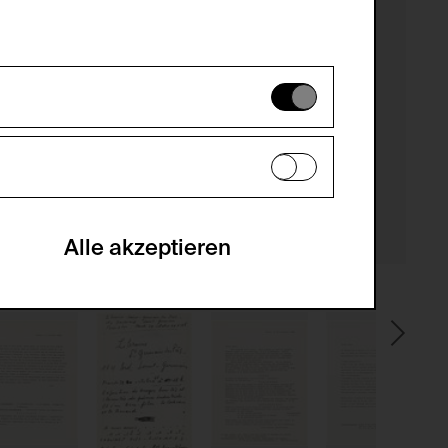
es können daher nicht deaktiviert
en zu analysieren, damit die Website
he optionalen Cookies akzeptiert oder
Alle akzeptieren
gabe zur Sammlung von Daten und deren
sucher:innen auf der Webseite.
gery (CSRF)" Angriffen über das