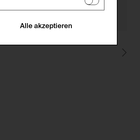
en zu analysieren, damit die Website
he optionalen Cookies akzeptiert oder
Alle akzeptieren
gabe zur Sammlung von Daten und deren
sucher:innen auf der Webseite.
gery (CSRF)" Angriffen über das
nummer um Besucher:innen über mehrere
 können.