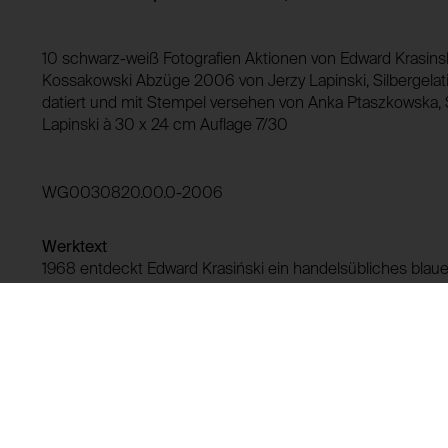
Drittanbieter:
HTTP Cookie:
10 schwarz-weiß Fotografien Aktionen von Edward Krasinsk
Verwendungszweck:
Kossakowski Abzüge 2006 von Jerzy Lapinski, Silbergelatin
HTTP Cookie:
datiert und mit Stempel versehen von Anka Ptaszkowska, 
Domain:
Verwendungszweck:
Lapinski à 30 x 24 cm Auflage 7/30
Speicherdauer:
Drittanbieter:
Domain:
WG0030820.00.0-2006
Speicherdauer:
Drittanbieter:
Werktext
1968 entdeckt Edward Krasiński ein handelsübliches blaue
Markenzeichen seiner Kunst macht. Er bringt es stets auf
Gegenständen, Wänden und sogar Menschen an. Die Fotogr
Krasińskis Garten, in denen das blaue Band alles zu einer E
durch die Linie markiert wird, zur Kunst. Die Aktion ist beis
einfachen Mittel und Gesten ein Bewusstsein für die Ver
schaffen. (Marijana Schneider)