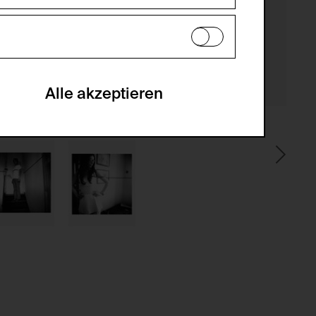
es können daher nicht deaktiviert
en zu analysieren, damit die Website
he optionalen Cookies akzeptiert oder
Alle akzeptieren
gabe zur Sammlung von Daten und deren
sucher:innen auf der Webseite.
gery (CSRF)" Angriffen über das
nummer um Besucher:innen über mehrere
 können.