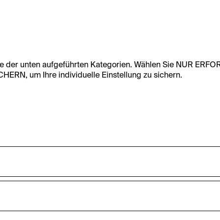
te der unten aufgeführten Kategorien. Wählen Sie NUR ERF
RN, um Ihre individuelle Einstellung zu sichern.
undfunktionalität dieser Website zu ermöglichen. Diese Cooki
accepted_optional_cookies_24723
nnen-Statistiken zu erfassen sowie das Benutzer:innenverhalt
ten werden anonym gehalten.