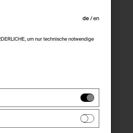
de
en
ORDERLICHE, um nur technische notwendige
es können daher nicht deaktiviert
en zu analysieren, damit die Website