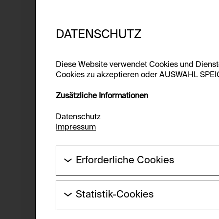
DATENSCHUTZ
Diese Website verwendet Cookies und Diens
Cookies zu akzeptieren oder AUSWAHL SPEICHE
Zusätzliche Informationen
Datenschutz
Impressum
Erforderliche Cookies
Diese Cookies werden benötigt um die Gr
werden.
Statistik-Cookies
HTTP Cookie:
Diese Cookies ermöglichen es Besucher:i
laufend verbessert werden kann. Die Da