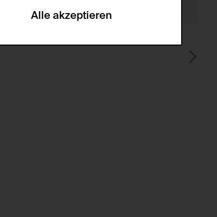
he optionalen Cookies akzeptiert oder
Alle akzeptieren
gabe zur Sammlung von Daten und deren
sucher:innen auf der Webseite.
gery (CSRF)" Angriffen über das
nummer um Besucher:innen über mehrere
 können.
ter Benutzer:innen