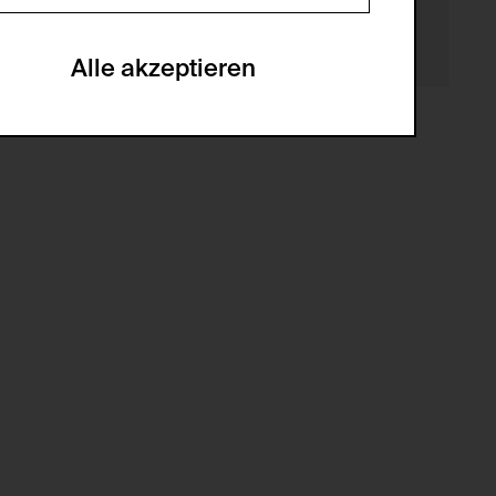
en zu analysieren, damit die Website
he optionalen Cookies akzeptiert oder
Alle akzeptieren
gabe zur Sammlung von Daten und deren
sucher:innen auf der Webseite.
gery (CSRF)" Angriffen über das
nummer um Besucher:innen über mehrere
 können.