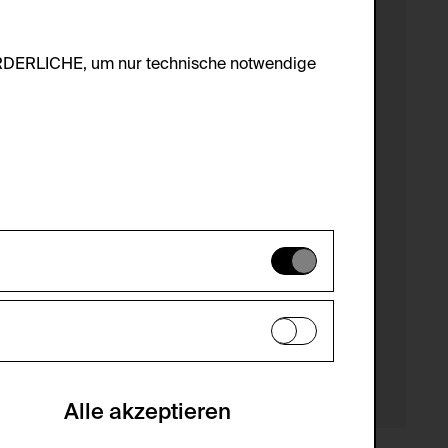
ORDERLICHE, um nur technische notwendige
es können daher nicht deaktiviert
en zu analysieren, damit die Website
he optionalen Cookies akzeptiert oder
Alle akzeptieren