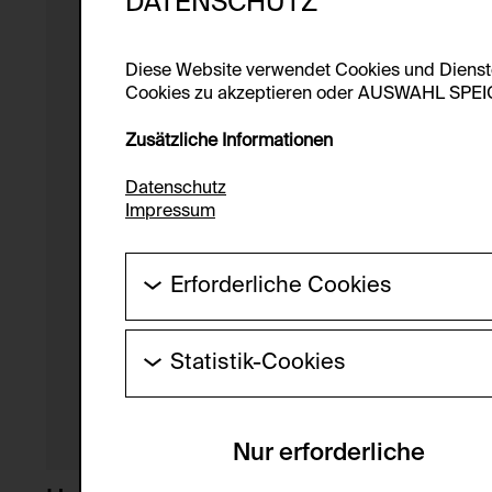
DATENSCHUTZ
Diese Website verwendet Cookies und Diens
Cookies zu akzeptieren oder AUSWAHL SPEICHE
Zusätzliche Informationen
Datenschutz
Impressum
Erforderliche Cookies
Diese Cookies werden benötigt um die Gr
werden.
Statistik-Cookies
HTTP Cookie:
Diese Cookies ermöglichen es Besucher:i
laufend verbessert werden kann. Die Da
Verwendungszweck:
Nur erforderliche
Servicename:
Domain: