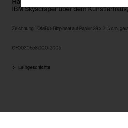
Beschreibung:
Hans Hollein
Speicherdauer:
IBM Skyscraper über dem Künstlerhaus
Drittanbieter:
Privacy Policy:
Besitzer:
Zeichnung TOMBO-Filzpinsel auf Papier 29 x 21,5 cm, ge
HTTP Cookie:
Verwendungszweck:
HTTP Cookie:
GF0030558.00.0-2005
Verwendungszweck:
Domain:
Speicherdauer:
Domain:
Leihgeschichte
Drittanbieter:
Speicherdauer:
Drittanbieter:
HTTP Cookie:
Verwendungszweck:
HTTP Cookie:
Domain:
Verwendungszweck:
Speicherdauer:
Drittanbieter:
Domain: