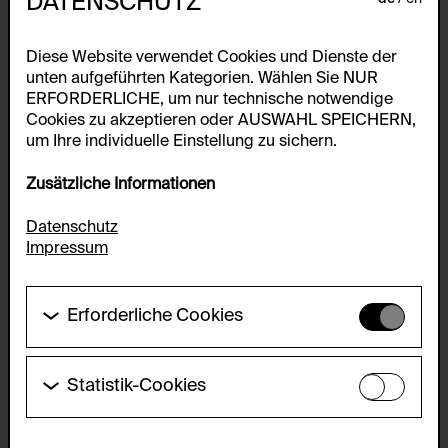
DATENSCHUTZ
Diese Website verwendet Cookies und Dienste der
unten aufgeführten Kategorien. Wählen Sie NUR
ERFORDERLICHE, um nur technische notwendige
Cookies zu akzeptieren oder AUSWAHL SPEICHERN,
um Ihre individuelle Einstellung zu sichern.
Zusätzliche Informationen
Datenschutz
Impressum
Erforderliche Cookies
Diese Cookies werden benötigt um die
Grundfunktionalität dieser Website zu ermöglichen.
Diese Cookies können daher nicht deaktiviert
Statistik-Cookies
werden.
Diese Cookies ermöglichen es Besucher:innen-
Statistiken zu erfassen sowie das
HTTP Cookie:
Benutzer:innenverhalten zu analysieren, damit die