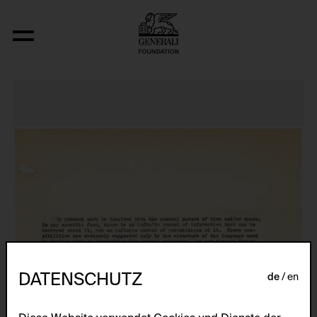
Nineteen Concrete Space-Time-Infinit
DATENSCHUTZ
de
en