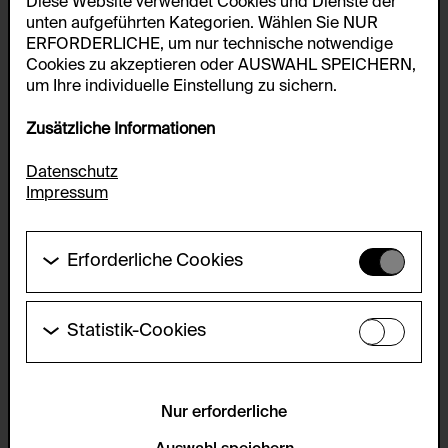
Diese Website verwendet Cookies und Dienste der
unten aufgeführten Kategorien. Wählen Sie NUR
ERFORDERLICHE, um nur technische notwendige
Cookies zu akzeptieren oder AUSWAHL SPEICHERN,
um Ihre individuelle Einstellung zu sichern.
Zusätzliche Informationen
Datenschutz
Impressum
Erforderliche Cookies
Diese Cookies werden benötigt um die
Grundfunktionalität dieser Website zu ermöglichen.
Diese Cookies können daher nicht deaktiviert
Statistik-Cookies
werden.
Diese Cookies ermöglichen es Besucher:innen-
Statistiken zu erfassen sowie das
HTTP Cookie:
Benutzer:innenverhalten zu analysieren, damit die
accepted_optional_cookies_24723
Website laufend verbessert werden kann. Die Daten
Nur erforderliche
werden anonym gehalten.
Verwendungszweck: