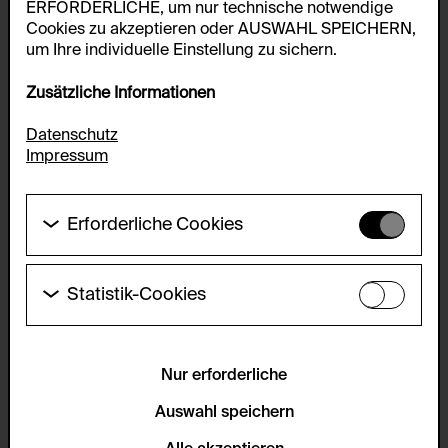
ERFORDERLICHE, um nur technische notwendige
Cookies zu akzeptieren oder AUSWAHL SPEICHERN,
um Ihre individuelle Einstellung zu sichern.
Zusätzliche Informationen
Datenschutz
Impressum
Erforderliche Cookies
Diese Cookies werden benötigt um die
Grundfunktionalität dieser Website zu ermöglichen.
Diese Cookies können daher nicht deaktiviert
Statistik-Cookies
werden.
Diese Cookies ermöglichen es Besucher:innen-
Statistiken zu erfassen sowie das
HTTP Cookie:
Benutzer:innenverhalten zu analysieren, damit die
accepted_optional_cookies_24723
Website laufend verbessert werden kann. Die Daten
Nur erforderliche
werden anonym gehalten.
Verwendungszweck:
Auswahl speichern
Dieses Cookie speichert Informationen, welche
Servicename:
optionalen Cookies akzeptiert oder zurückgewiesen