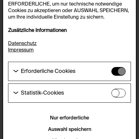
ERFORDERLICHE, um nur technische notwendige
Cookies zu akzeptieren oder AUSWAHL SPEICHERN,
um Ihre individuelle Einstellung zu sichern.
Zusätzliche Informationen
Datenschutz
Impressum
Erforderliche Cookies
Diese Cookies werden benötigt um die
Grundfunktionalität dieser Website zu ermöglichen.
Diese Cookies können daher nicht deaktiviert
Statistik-Cookies
werden.
Diese Cookies ermöglichen es Besucher:innen-
Statistiken zu erfassen sowie das
HTTP Cookie:
Benutzer:innenverhalten zu analysieren, damit die
accepted_optional_cookies_24723
Website laufend verbessert werden kann. Die Daten
Nur erforderliche
werden anonym gehalten.
Verwendungszweck:
Auswahl speichern
Dieses Cookie speichert Informationen, welche
Servicename:
optionalen Cookies akzeptiert oder zurückgewiesen