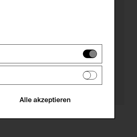
es können daher nicht deaktiviert
en zu analysieren, damit die Website
he optionalen Cookies akzeptiert oder
Alle akzeptieren
gabe zur Sammlung von Daten und deren
sucher:innen auf der Webseite.