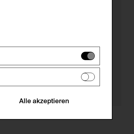
es können daher nicht deaktiviert
en zu analysieren, damit die Website
he optionalen Cookies akzeptiert oder
Alle akzeptieren
gabe zur Sammlung von Daten und deren
sucher:innen auf der Webseite.