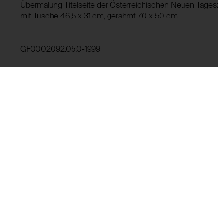
Verwendungszweck:
HTTP Cookie:
Übermalung Titelseite der Österreichischen Neuen Tagesz
Domain:
mit Tusche 46,5 x 31 cm, gerahmt 70 x 50 cm
Verwendungszweck:
Speicherdauer:
Drittanbieter:
Domain:
GF0002092.05.0-1999
Speicherdauer:
Drittanbieter:
Leihgeschichte