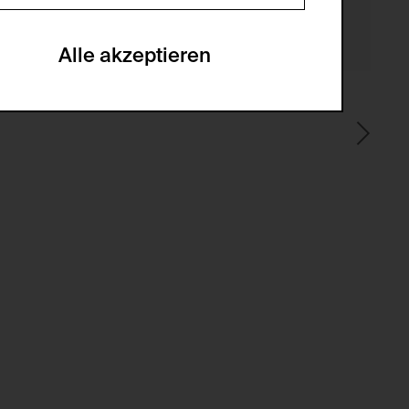
en zu analysieren, damit die Website
he optionalen Cookies akzeptiert oder
Alle akzeptieren
gabe zur Sammlung von Daten und deren
sucher:innen auf der Webseite.
gery (CSRF)" Angriffen über das
nummer um Besucher:innen über mehrere
 können.