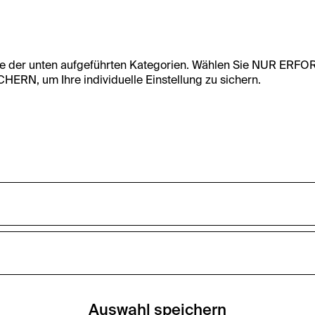
te der unten aufgeführten Kategorien. Wählen Sie NUR ERF
RN, um Ihre individuelle Einstellung zu sichern.
undfunktionalität dieser Website zu ermöglichen. Diese Cooki
accepted_optional_cookies_24723
nnen-Statistiken zu erfassen sowie das Benutzer:innenverhalt
ten werden anonym gehalten.
Dieses Cookie speichert Informationen, welc
zurückgewiesen wurden.
Auswahl speichern