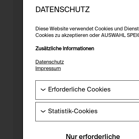
DATENSCHUTZ
Diese Website verwendet Cookies und Diens
Cookies zu akzeptieren oder AUSWAHL SPEICHE
Zusätzliche Informationen
Datenschutz
Impressum
Erforderliche Cookies
Diese Cookies werden benötigt um die Gr
werden.
Statistik-Cookies
HTTP Cookie:
Diese Cookies ermöglichen es Besucher:i
laufend verbessert werden kann. Die Da
Verwendungszweck:
Nur erforderliche