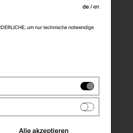
de
en
ORDERLICHE, um nur technische notwendige
es können daher nicht deaktiviert
en zu analysieren, damit die Website
he optionalen Cookies akzeptiert oder
Alle akzeptieren