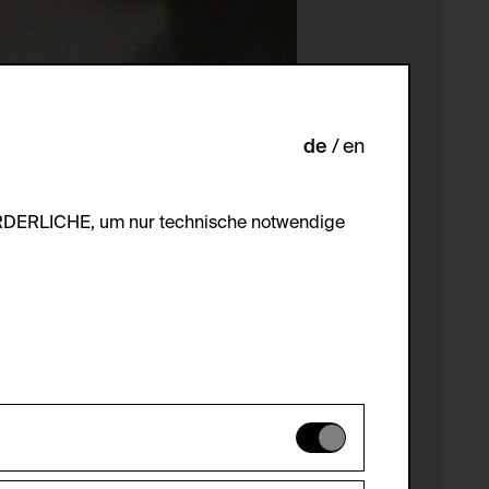
de
en
ORDERLICHE, um nur technische notwendige
es können daher nicht deaktiviert