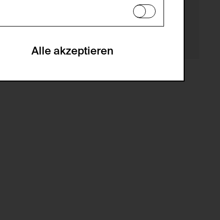
en zu analysieren, damit die Website
he optionalen Cookies akzeptiert oder
Alle akzeptieren
gabe zur Sammlung von Daten und deren
sucher:innen auf der Webseite.
gery (CSRF)" Angriffen über das
nummer um Besucher:innen über mehrere
 können.