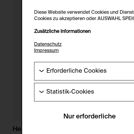
Diese Website verwendet Cookies und Diens
Cookies zu akzeptieren oder AUSWAHL SPEICHE
Zusätzliche Informationen
Datenschutz
Impressum
Erforderliche Cookies
Diese Cookies werden benötigt um die Gr
werden.
Statistik-Cookies
HTTP Cookie:
Diese Cookies ermöglichen es Besucher:i
laufend verbessert werden kann. Die Da
Verwendungszweck:
Nur erforderliche
Servicename:
Domain:
Beschreibung:
Heimo Zobernig mit Hans Küng
Speicherdauer: