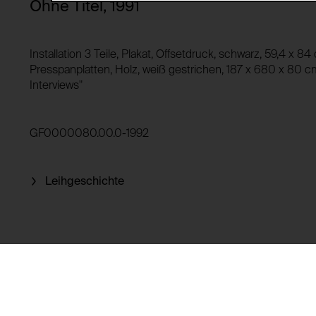
Ohne Titel, 1991
Drittanbieter:
Privacy Policy:
Besitzer:
Installation 3 Teile, Plakat, Offsetdruck, schwarz, 59,4 x 84
HTTP Cookie:
Presspanplatten, Holz, weiß gestrichen, 187 x 680 x 80 cm
Verwendungszweck:
Interviews"
HTTP Cookie:
Verwendungszweck:
Domain:
GF0000080.00.0-1992
Speicherdauer:
Domain:
Drittanbieter:
Speicherdauer:
Leihgeschichte
Drittanbieter:
HTTP Cookie:
Verwendungszweck:
HTTP Cookie:
Domain:
Verwendungszweck:
Speicherdauer:
Drittanbieter:
Domain: