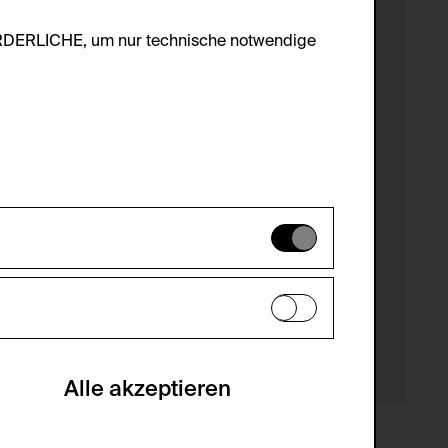
ORDERLICHE, um nur technische notwendige
es können daher nicht deaktiviert
en zu analysieren, damit die Website
he optionalen Cookies akzeptiert oder
Alle akzeptieren
gabe zur Sammlung von Daten und deren