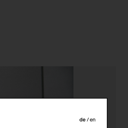
de
en