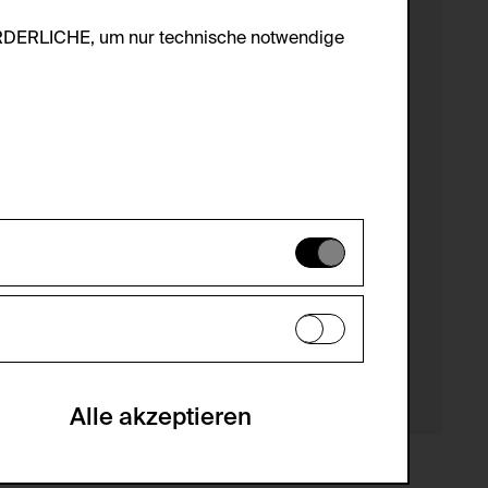
ORDERLICHE, um nur technische notwendige
es können daher nicht deaktiviert
en zu analysieren, damit die Website
he optionalen Cookies akzeptiert oder
Alle akzeptieren
gabe zur Sammlung von Daten und deren
sucher:innen auf der Webseite.