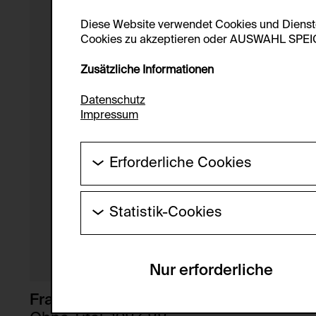
Diese Website verwendet Cookies und Diens
Cookies zu akzeptieren oder AUSWAHL SPEICHE
Zusätzliche Informationen
Datenschutz
Impressum
Erforderliche Cookies
Diese Cookies werden benötigt um die Gr
werden.
Statistik-Cookies
HTTP Cookie:
Diese Cookies ermöglichen es Besucher:i
laufend verbessert werden kann. Die Da
Verwendungszweck:
Nur erforderliche
Servicename:
Domain:
Beschreibung:
Franz Graf
Speicherdauer: