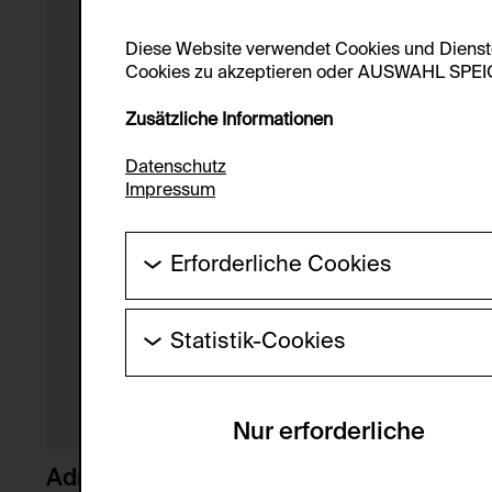
Diese Website verwendet Cookies und Diens
Cookies zu akzeptieren oder AUSWAHL SPEICHE
Zusätzliche Informationen
Datenschutz
Impressum
Erforderliche Cookies
Diese Cookies werden benötigt um die Gr
werden.
Statistik-Cookies
HTTP Cookie:
Diese Cookies ermöglichen es Besucher:i
laufend verbessert werden kann. Die Da
Verwendungszweck:
Nur erforderliche
Servicename:
Domain:
Beschreibung:
Adrian Piper
Speicherdauer: