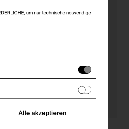
ORDERLICHE, um nur technische notwendige
es können daher nicht deaktiviert
en zu analysieren, damit die Website
he optionalen Cookies akzeptiert oder
Alle akzeptieren
gabe zur Sammlung von Daten und deren